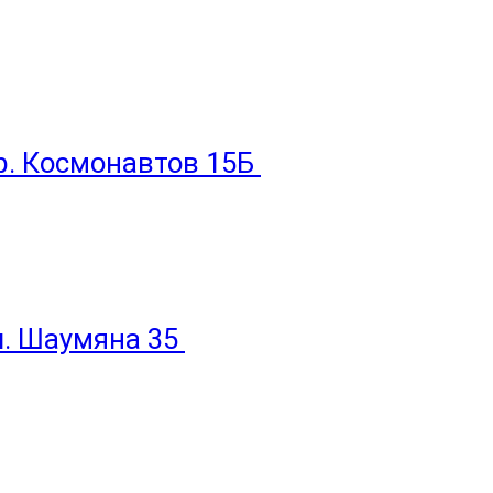
пр. Космонавтов 15Б
ул. Шаумяна 35