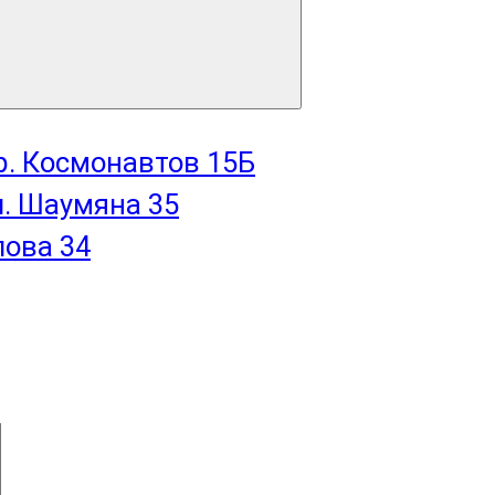
пр. Космонавтов 15Б
л. Шаумяна 35
лова 34