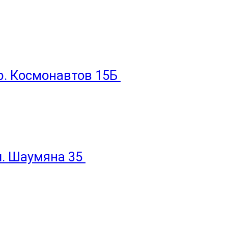
пр. Космонавтов 15Б
ул. Шаумяна 35