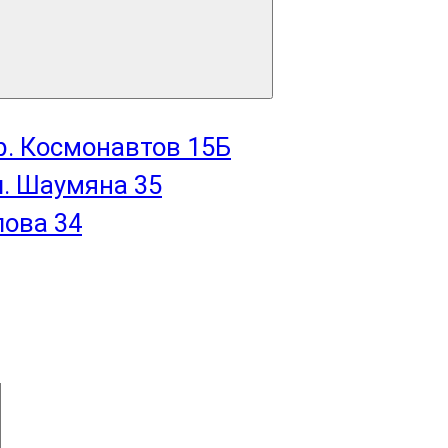
пр. Космонавтов 15Б
л. Шаумяна 35
лова 34