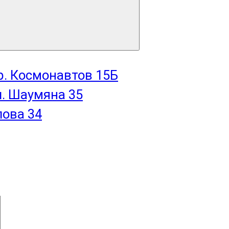
пр. Космонавтов 15Б
л. Шаумяна 35
лова 34