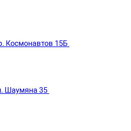
пр. Космонавтов 15Б
ул. Шаумяна 35