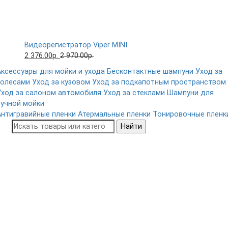
Видеорегистратор Viper MINI
2 376.00р.
2 970.00р.
Аксессуары для мойки и ухода
Бесконтактные шампуни
Уход за
колесами
Уход за кузовом
Уход за подкапотным пространством
Уход за салоном автомобиля
Уход за стеклами
Шампуни для
ручной мойки
Антигравийные пленки
Атермальные пленки
Тонировочные пленк
Найти