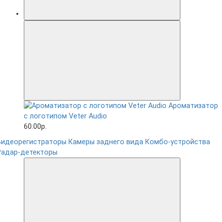
Ароматизатор
с логотипом Veter Audio
60.00р.
Видеорегистраторы
Камеры заднего вида
Комбо-устройства
Радар-детекторы