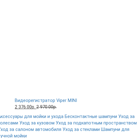
Видеорегистратор Viper MINI
2 376.00р.
2 970.00р.
Аксессуары для мойки и ухода
Бесконтактные шампуни
Уход за
колесами
Уход за кузовом
Уход за подкапотным пространством
Уход за салоном автомобиля
Уход за стеклами
Шампуни для
ручной мойки