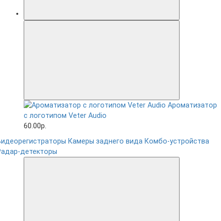
Ароматизатор
с логотипом Veter Audio
60.00р.
Видеорегистраторы
Камеры заднего вида
Комбо-устройства
Радар-детекторы