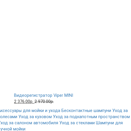
Видеорегистратор Viper MINI
2 376.00р.
2 970.00р.
Аксессуары для мойки и ухода
Бесконтактные шампуни
Уход за
колесами
Уход за кузовом
Уход за подкапотным пространством
Уход за салоном автомобиля
Уход за стеклами
Шампуни для
ручной мойки