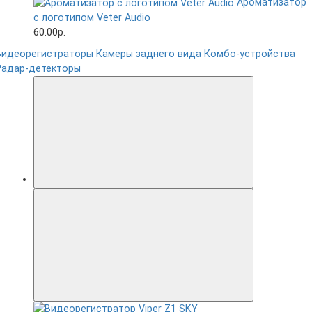
Ароматизатор
с логотипом Veter Audio
60.00р.
Видеорегистраторы
Камеры заднего вида
Комбо-устройства
Радар-детекторы