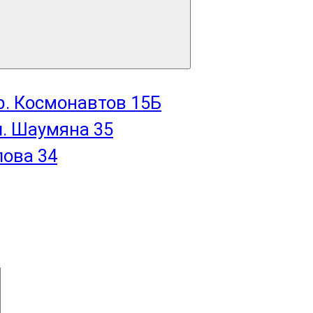
пр. Космонавтов 15Б
л. Шаумяна 35
лова 34