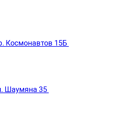
пр. Космонавтов 15Б
ул. Шаумяна 35