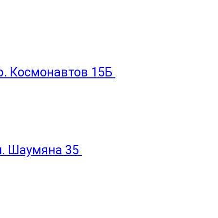
пр. Космонавтов 15Б
ул. Шаумяна 35