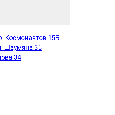
пр. Космонавтов 15Б
л. Шаумяна 35
лова 34