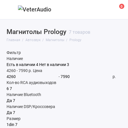
0
Магнитолы Prology
Аксессуары
7 товаров
Главная
Автозвук
Магнитолы
Prology
Акустика
Фильтр
Кабельная продукция
Наличие
Есть в наличии
4
Нет в наличии
3
Магнитолы
4260
-
7590
р.
Цена
-
р.
Оборудование для катеров
Кол-во RCA аудиовыходов
6
7
Наличие Bluetooth
Подиумы и короба
Да
7
Наличие DSP/Кроссовера
Процессоры и аксессуары
Да
7
Размер
Сабвуферы
1din
7