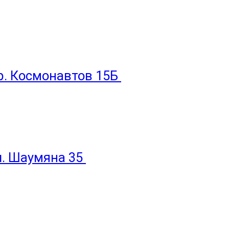
пр. Космонавтов 15Б
ул. Шаумяна 35