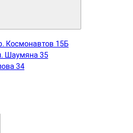
пр. Космонавтов 15Б
л. Шаумяна 35
лова 34