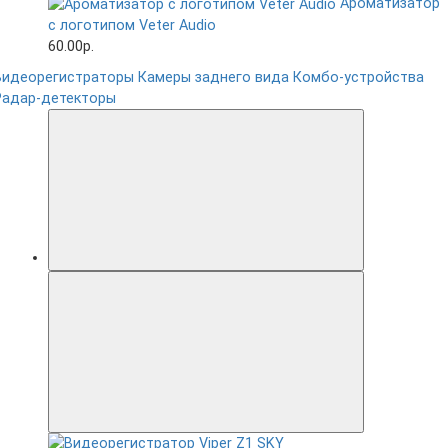
Ароматизатор
с логотипом Veter Audio
60.00р.
Видеорегистраторы
Камеры заднего вида
Комбо-устройства
Радар-детекторы