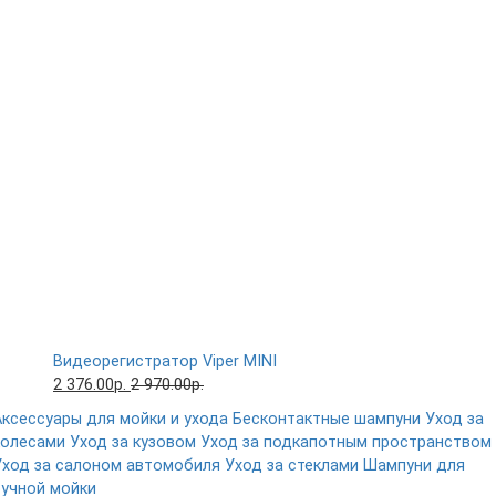
Видеорегистратор Viper MINI
2 376.00р.
2 970.00р.
Аксессуары для мойки и ухода
Бесконтактные шампуни
Уход за
колесами
Уход за кузовом
Уход за подкапотным пространством
Уход за салоном автомобиля
Уход за стеклами
Шампуни для
ручной мойки