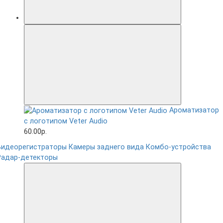
Ароматизатор
с логотипом Veter Audio
60.00р.
Видеорегистраторы
Камеры заднего вида
Комбо-устройства
Радар-детекторы