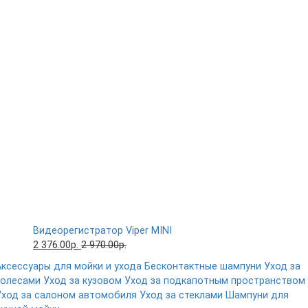
Видеорегистратор Viper MINI
2 376.00р.
2 970.00р.
Аксессуары для мойки и ухода
Бесконтактные шампуни
Уход за
колесами
Уход за кузовом
Уход за подкапотным пространством
Уход за салоном автомобиля
Уход за стеклами
Шампуни для