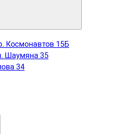
пр. Космонавтов 15Б
л. Шаумяна 35
лова 34