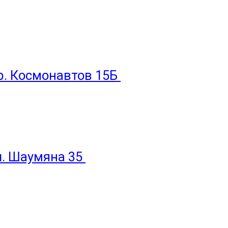
пр. Космонавтов 15Б
ул. Шаумяна 35