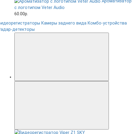
Ароматизатор
с логотипом Veter Audio
60.00р.
Видеорегистраторы
Камеры заднего вида
Комбо-устройства
Радар-детекторы