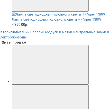
Лампа светодиодная головного света H7 Viper 130W
4 390.00р.
Автосигнализации
Брелоки
Модули и маяки
Центральные замки и
электроприводы
Хиты продаж