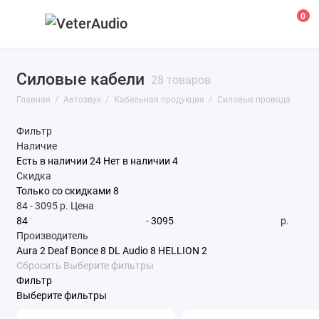
0
Силовые кабели
Аксессуары
28 товаров
Главная
Автозвук
Кабельная продукция
Силовые провода
Акустика
Фильтр
Кабельная продукция
Наличие
Есть в наличии
24
Нет в наличии
4
Магнитолы
Скидка
Только со cкидками
8
Оборудование для катеров
84
-
3095
р.
Цена
-
р.
Производитель
Подиумы и короба
Aura
2
Deaf Bonce
8
DL Audio
8
HELLION
2
Сбросить
Выберите фильтры
Процессоры и аксессуары
Фильтр
Выберите фильтры
Сабвуферы