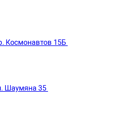
пр. Космонавтов 15Б
ул. Шаумяна 35