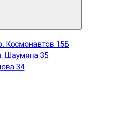
пр. Космонавтов 15Б
л. Шаумяна 35
лова 34