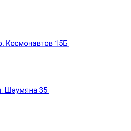
пр. Космонавтов 15Б
ул. Шаумяна 35