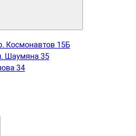
пр. Космонавтов 15Б
л. Шаумяна 35
лова 34