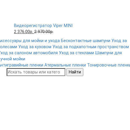
Видеорегистратор Viper MINI
2 376.00р.
2 970.00р.
Аксессуары для мойки и ухода
Бесконтактные шампуни
Уход за
колесами
Уход за кузовом
Уход за подкапотным пространством
Уход за салоном автомобиля
Уход за стеклами
Шампуни для
ручной мойки
Антигравийные пленки
Атермальные пленки
Тонировочные пленк
Найти