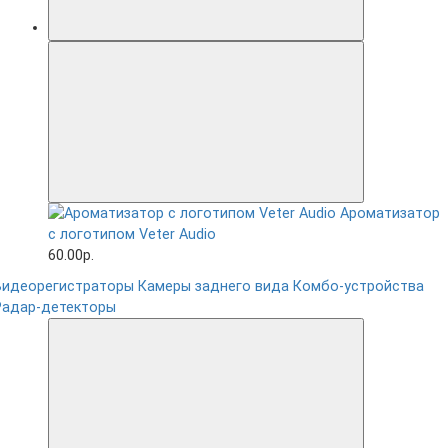
Ароматизатор
с логотипом Veter Audio
60.00р.
Видеорегистраторы
Камеры заднего вида
Комбо-устройства
Радар-детекторы