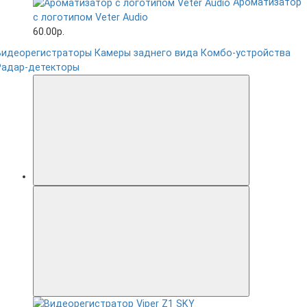
Ароматизатор
с логотипом Veter Audio
60.00р.
Видеорегистраторы
Камеры заднего вида
Комбо-устройства
Радар-детекторы