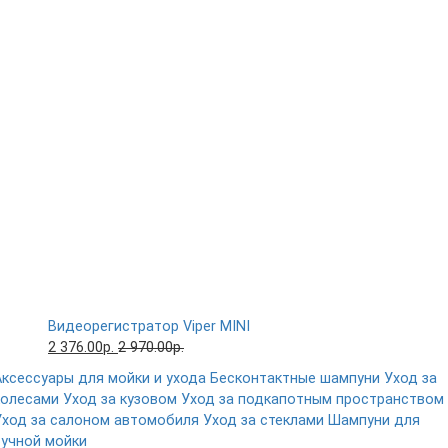
Видеорегистратор Viper MINI
2 376.00р.
2 970.00р.
Аксессуары для мойки и ухода
Бесконтактные шампуни
Уход за
колесами
Уход за кузовом
Уход за подкапотным пространством
Уход за салоном автомобиля
Уход за стеклами
Шампуни для
ручной мойки