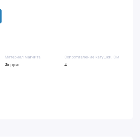
Материал магнита
Сопротивление катушки, Ом
Феррит
4