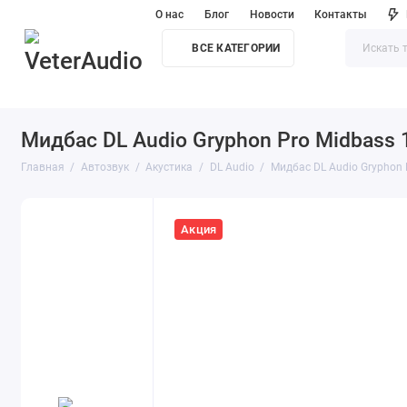
О нас
Блог
Новости
Контакты
ВСЕ КАТЕГОРИИ
Мидбас DL Audio Gryphon Pro Midbass 
Главная
Автозвук
Акустика
DL Audio
Мидбас DL Audio Gryphon 
Акция