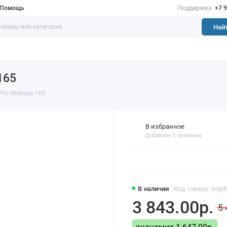
Помощь
Поддержка
+7 
Най
165
Pro Midbass 165
В избранное
Добавили 2 человека
В наличии
Код товара: Gryp
3 843.00р.
5 