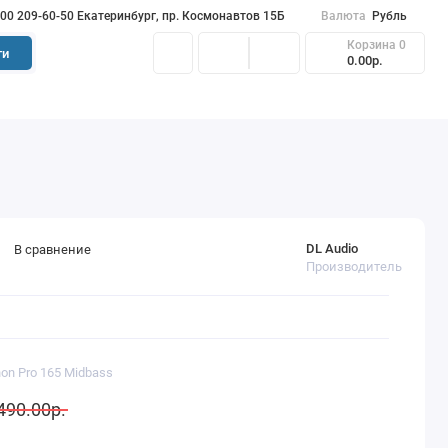
900 209-60-50 Екатеринбург, пр. Космонавтов 15Б
Валюта
Рубль
Корзина
0
ти
0.00р.
DL Audio
В сравнение
Производитель
hon Pro 165 Midbass
490.00р.