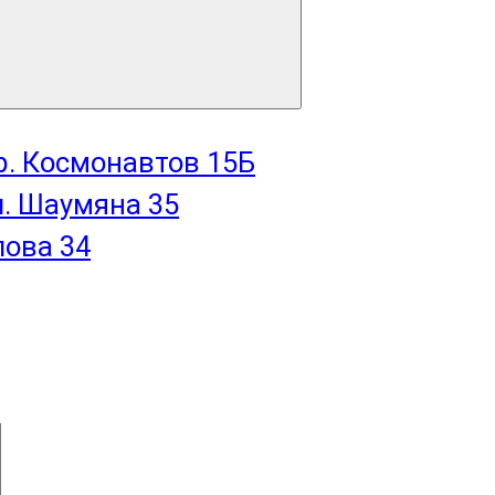
пр. Космонавтов 15Б
л. Шаумяна 35
лова 34