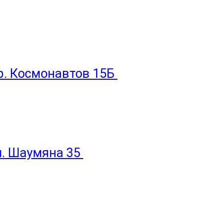
пр. Космонавтов 15Б
ул. Шаумяна 35