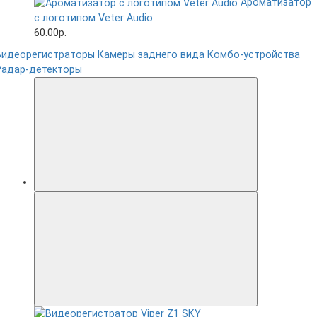
Ароматизатор
с логотипом Veter Audio
60.00р.
Видеорегистраторы
Камеры заднего вида
Комбо-устройства
Радар-детекторы