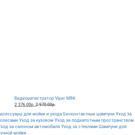
Видеорегистратор Viper MINI
2 376.00р.
2 970.00р.
Аксессуары для мойки и ухода
Бесконтактные шампуни
Уход за
колесами
Уход за кузовом
Уход за подкапотным пространством
Уход за салоном автомобиля
Уход за стеклами
Шампуни для
ручной мойки