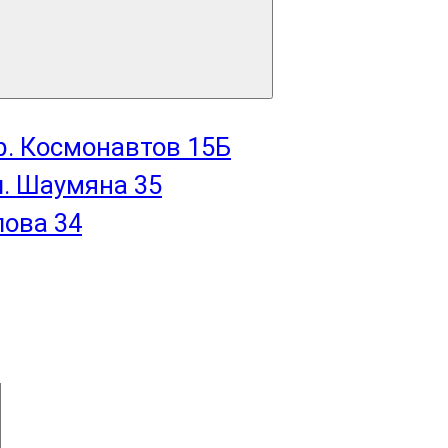
пр. Космонавтов 15Б
л. Шаумяна 35
лова 34