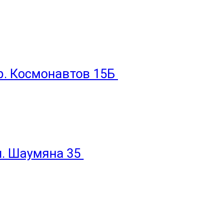
пр. Космонавтов 15Б
ул. Шаумяна 35