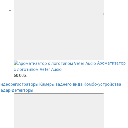
Ароматизатор
с логотипом Veter Audio
60.00р.
Видеорегистраторы
Камеры заднего вида
Комбо-устройства
Радар-детекторы