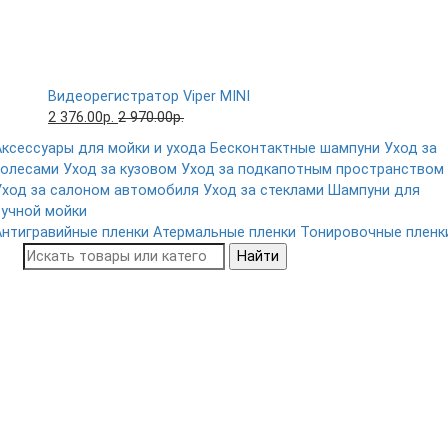
Видеорегистратор Viper MINI
2 376.00р.
2 970.00р.
Аксессуары для мойки и ухода
Бесконтактные шампуни
Уход за
колесами
Уход за кузовом
Уход за подкапотным пространством
Уход за салоном автомобиля
Уход за стеклами
Шампуни для
ручной мойки
Антигравийные пленки
Атермальные пленки
Тонировочные пленк
Найти