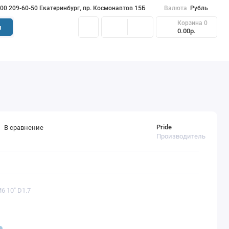
900 209-60-50 Екатеринбург, пр. Космонавтов 15Б
Валюта
Рубль
Корзина
0
и
0.00р.
Pride
В сравнение
Производитель
6 10" D1.7