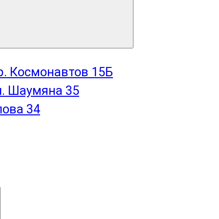
пр. Космонавтов 15Б
л. Шаумяна 35
лова 34