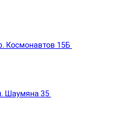
пр. Космонавтов 15Б
ул. Шаумяна 35