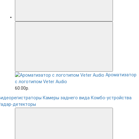
Ароматизатор
с логотипом Veter Audio
60.00р.
Видеорегистраторы
Камеры заднего вида
Комбо-устройства
Радар-детекторы