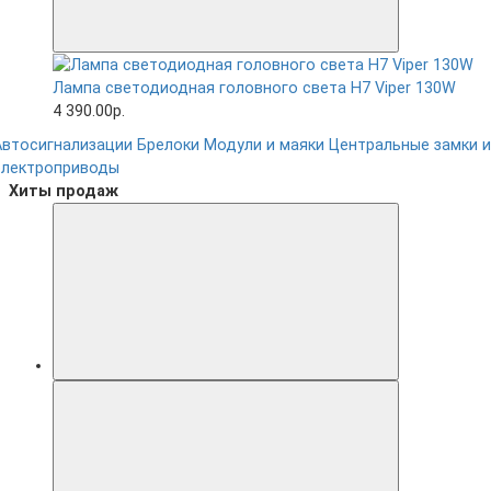
Лампа светодиодная головного света H7 Viper 130W
4 390.00р.
Автосигнализации
Брелоки
Модули и маяки
Центральные замки и
электроприводы
Хиты продаж