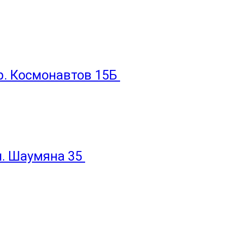
пр. Космонавтов 15Б
ул. Шаумяна 35