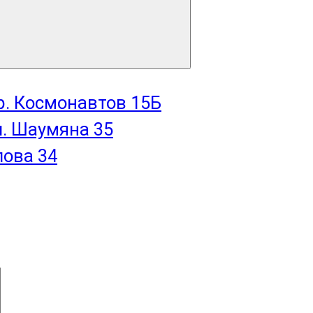
пр. Космонавтов 15Б
л. Шаумяна 35
лова 34