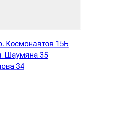
пр. Космонавтов 15Б
л. Шаумяна 35
лова 34