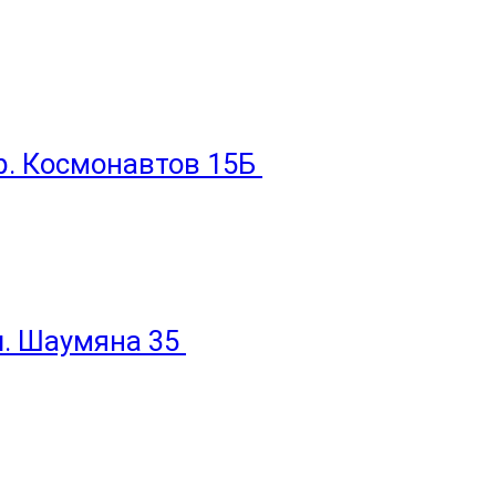
пр. Космонавтов 15Б
ул. Шаумяна 35