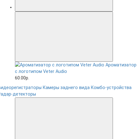
Ароматизатор
с логотипом Veter Audio
60.00р.
Видеорегистраторы
Камеры заднего вида
Комбо-устройства
Радар-детекторы