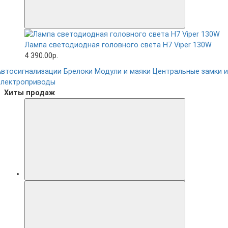
Лампа светодиодная головного света H7 Viper 130W
4 390.00р.
Автосигнализации
Брелоки
Модули и маяки
Центральные замки и
электроприводы
Хиты продаж