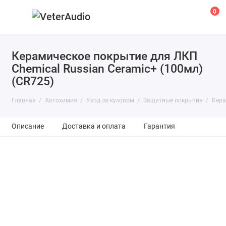
0
Керамическое покрытие для ЛКП
Chemical Russian Ceramic+ (100мл)
(CR725)
Главная
Автохимия
Уход за кузовом
Защитные покрытия
Кера
Описание
Доставка и оплата
Гарантия