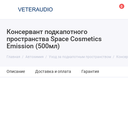
0
Консервант подкапотного
пространства Space Cosmetics
Emission (500мл)
Главная
Автохимия
Уход за подкапотным пространством
Консер
Описание
Доставка и оплата
Гарантия