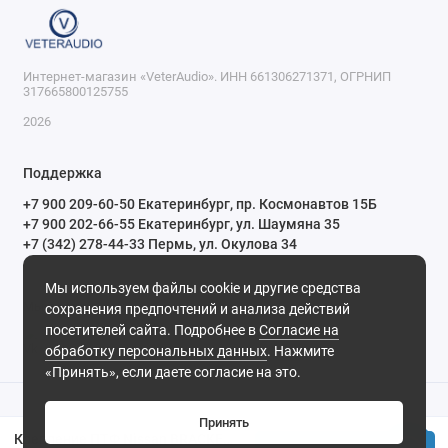
Интернет-магазин «VeterAudio». ИНН 661306271371, ОГРНИП
317665800125755
2026
Поддержка
+7 900 209-60-50 Екатеринбург, пр. Космонавтов 15Б
+7 900 202-66-55 Екатеринбург, ул. Шаумяна 35
+7 (342) 278-44-33 Пермь, ул. Окулова 34
ПН-СБ с 10:00 до 20:00 ВС и праздничные дни с 11:00 до 19:00
Мы используем файлы cookie и другие средства
Мы в сети
сохранения предпочтений и анализа действий
посетителей сайта. Подробнее в
Согласие на
обработку персональных данных
. Нажмите
«Принять», если даете согласие на это.
Принять
Крепление ПТФ Nissan BRACKET 3.0