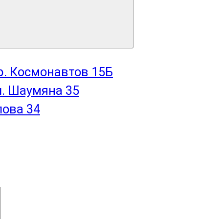
пр. Космонавтов 15Б
л. Шаумяна 35
лова 34