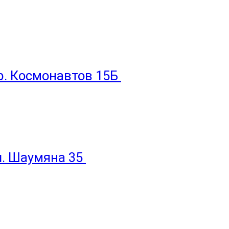
пр. Космонавтов 15Б
ул. Шаумяна 35