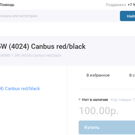
Помощь
Поддержка
+7 
Най
W (4024) Canbus red/black
4SMD-1.5W (4024) Canbus red/black
В избранное
В 
Нет в наличии
Код товара: 
100.00р.
Купить