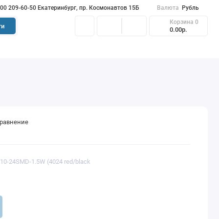
900 209-60-50 Екатеринбург, пр. Космонавтов 15Б
Валюта
Рубль
Корзина
0
ти
0.00р.
сравнение
T10-24SMD-1.5W (4024 red/black