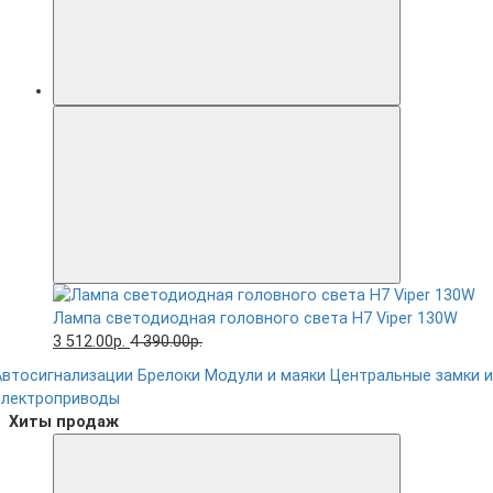
Лампа светодиодная головного света H7 Viper 130W
3 512.00р.
4 390.00р.
Автосигнализации
Брелоки
Модули и маяки
Центральные замки и
электроприводы
Хиты продаж