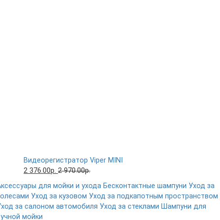
Видеорегистратор Viper MINI
2 376.00р.
2 970.00р.
Аксессуары для мойки и ухода
Бесконтактные шампуни
Уход за
колесами
Уход за кузовом
Уход за подкапотным пространством
Уход за салоном автомобиля
Уход за стеклами
Шампуни для
ручной мойки