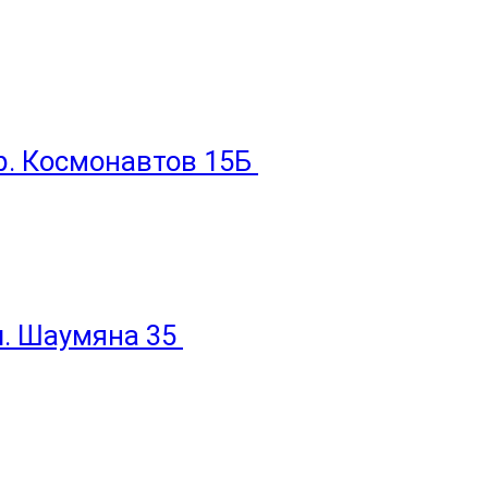
пр. Космонавтов 15Б
ул. Шаумяна 35