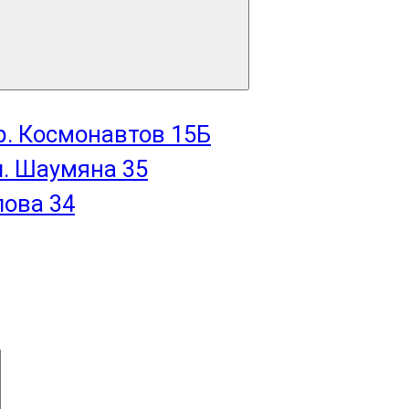
пр. Космонавтов 15Б
л. Шаумяна 35
лова 34