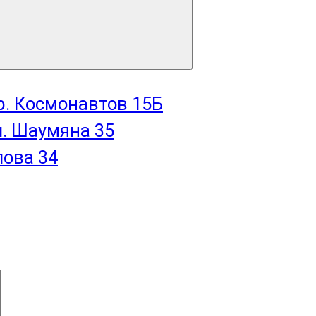
пр. Космонавтов 15Б
л. Шаумяна 35
лова 34