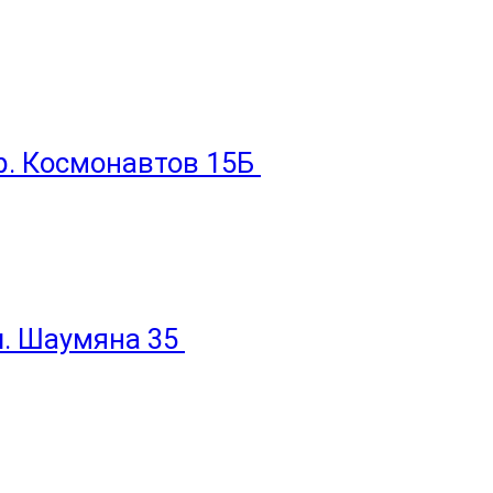
пр. Космонавтов 15Б
ул. Шаумяна 35