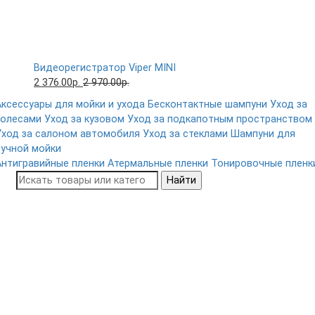
Видеорегистратор Viper MINI
2 376.00р.
2 970.00р.
Аксессуары для мойки и ухода
Бесконтактные шампуни
Уход за
колесами
Уход за кузовом
Уход за подкапотным пространством
Уход за салоном автомобиля
Уход за стеклами
Шампуни для
ручной мойки
Антигравийные пленки
Атермальные пленки
Тонировочные пленк
Найти