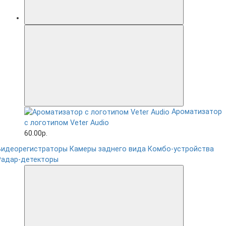
Ароматизатор
с логотипом Veter Audio
60.00р.
Видеорегистраторы
Камеры заднего вида
Комбо-устройства
Радар-детекторы