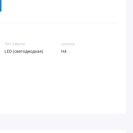
Тип лампы
Цоколь
LED (светодиодная)
H4