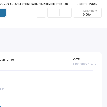
900 209-60-50 Екатеринбург, пр. Космонавтов 15Б
Валюта
Рубль
Корзина
0
и
0.00р.
C-TRI
сравнение
Производитель
4БИ