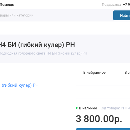
Помощь
Поддержка
+7 
Найт
4 БИ (гибкий кулер) PH
тодиодная головного света H4 БИ (гибкий кулер) PH
В избранное
В 
В наличии
Код товара: PHH
3 800.00р.