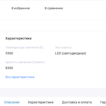
В избранное
В сравнение
Характеристики
Температура свечения (К)
Тип лампы
5500
LED (светодиодная)
Яркость свечения (Люмен)
8300
Все характеристики
Описание
Характеристики
Доставка и оплата
Гар