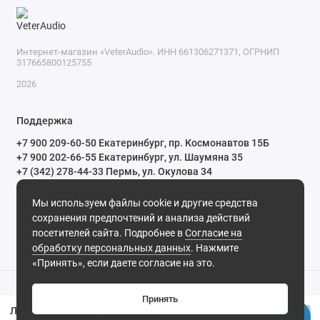
Интернет-магазин «VeterAudio». ИНН 661306271371, ОГРНИП
317665800125755
2026
Поддержка
+7 900 209-60-50 Екатеринбург, пр. Космонавтов 15Б
+7 900 202-66-55 Екатеринбург, ул. Шаумяна 35
+7 (342) 278-44-33 Пермь, ул. Окулова 34
ПН-СБ с 10:00 до 20:00 ВС и праздничные дни с 11:00 до 19:00
Мы используем файлы cookie и другие средства
Мы в сети
сохранения предпочтений и анализа действий
посетителей сайта. Подробнее в
Согласие на
обработку персональных данных
. Нажмите
«Принять», если даете согласие на это.
Принять
Лампа светодиодная головного света HB4 Viper 75W