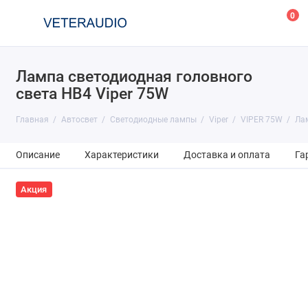
0
Лампа светодиодная головного
света HB4 Viper 75W
Главная
Автосвет
Светодиодные лампы
Viper
VIPER 75W
Лам
Описание
Характеристики
Доставка и оплата
Га
Акция