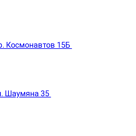
пр. Космонавтов 15Б
ул. Шаумяна 35