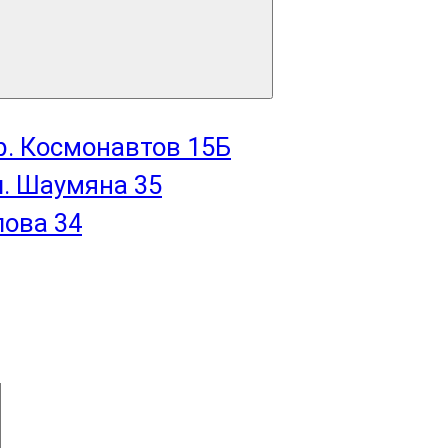
пр. Космонавтов 15Б
л. Шаумяна 35
лова 34