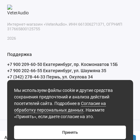
Интернет-магазин «VeterAudio». ИНН 661306271371, ОГРНИП
317665800125755
2026
Поддержка
+7 900 209-60-50 Екатеринбург, пр. Космонавтов 15Б
+7 900 202-66-55 Екатеринбург, ул. Шаумяна 35
+7 (342) 278-44-33 Пермь, ул. Окулова 34
ПН-СБ с 10:00 до 20:00 ВС и праздничные дни с 11:00 до 19:00
Мы используем файлы cookie и другие средства
Мы в сети
сохранения предпочтений и анализа действий
посетителей сайта. Подробнее в
Согласие на
обработку персональных данных
. Нажмите
«Принять», если даете согласие на это.
Принять
Акустика компонентная Best Balance F6.5C