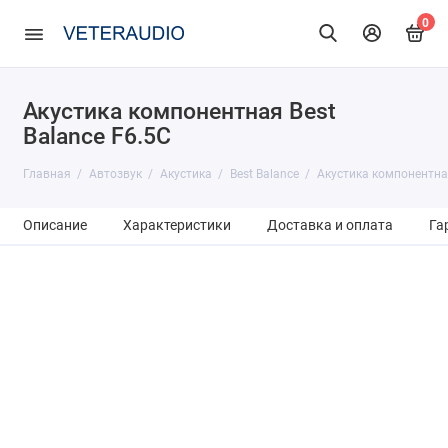
0
Акустика компонентная Best
Balance F6.5C
Главная
Автозвук
Акустика
Best Balance
Акустика компонентная
Описание
Характеристики
Доставка и оплата
Га