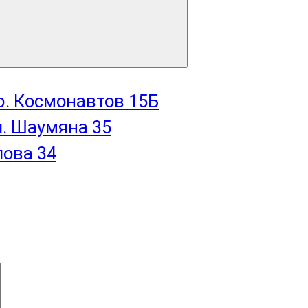
пр. Космонавтов 15Б
л. Шаумяна 35
лова 34