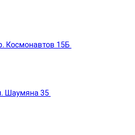
пр. Космонавтов 15Б
ул. Шаумяна 35