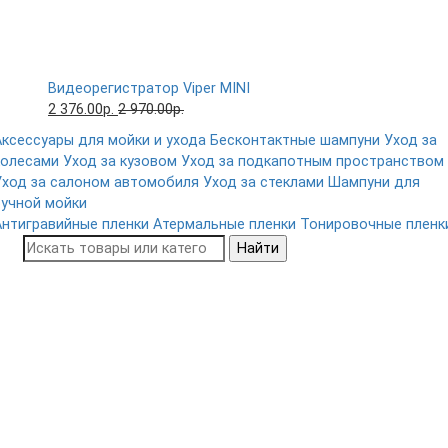
Видеорегистратор Viper MINI
2 376.00р.
2 970.00р.
Аксессуары для мойки и ухода
Бесконтактные шампуни
Уход за
колесами
Уход за кузовом
Уход за подкапотным пространством
Уход за салоном автомобиля
Уход за стеклами
Шампуни для
ручной мойки
Антигравийные пленки
Атермальные пленки
Тонировочные пленк
Найти