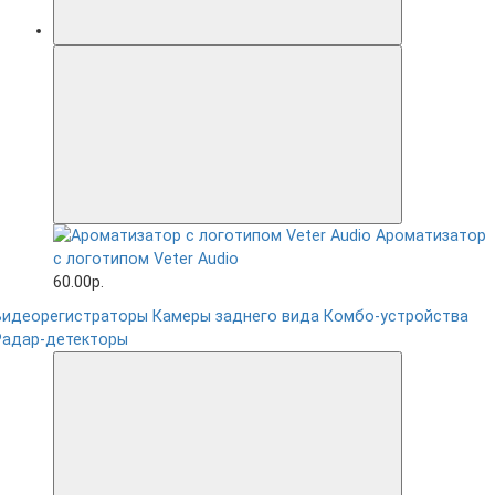
Ароматизатор
с логотипом Veter Audio
60.00р.
Видеорегистраторы
Камеры заднего вида
Комбо-устройства
Радар-детекторы