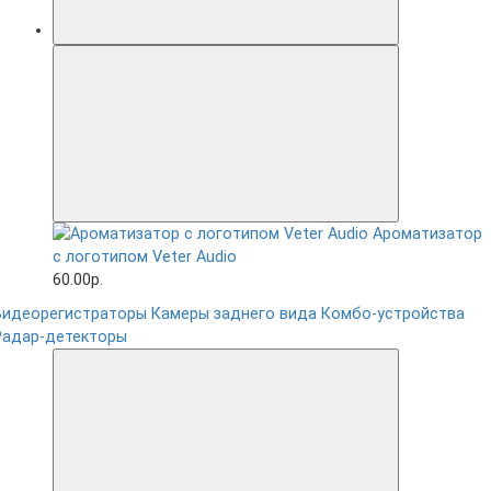
Ароматизатор
с логотипом Veter Audio
60.00р.
Видеорегистраторы
Камеры заднего вида
Комбо-устройства
Радар-детекторы