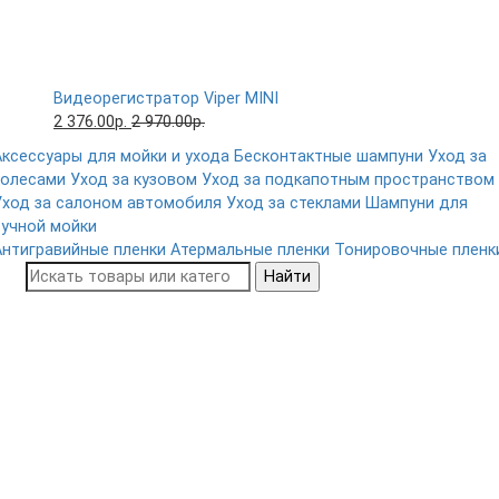
Видеорегистратор Viper MINI
2 376.00р.
2 970.00р.
Аксессуары для мойки и ухода
Бесконтактные шампуни
Уход за
колесами
Уход за кузовом
Уход за подкапотным пространством
Уход за салоном автомобиля
Уход за стеклами
Шампуни для
ручной мойки
Антигравийные пленки
Атермальные пленки
Тонировочные пленк
Найти