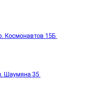
пр. Космонавтов 15Б
ул. Шаумяна 35