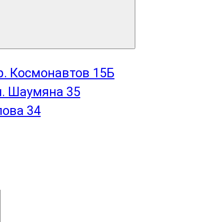
пр. Космонавтов 15Б
л. Шаумяна 35
лова 34