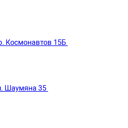
пр. Космонавтов 15Б
ул. Шаумяна 35