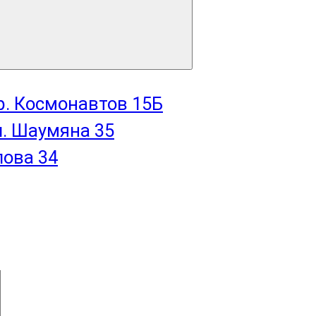
пр. Космонавтов 15Б
л. Шаумяна 35
лова 34