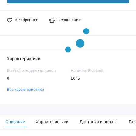
В избранное
В сравнение
Характеристики
Кол-во выходных каналов
Наличие Bluetooth
8
Есть
Все характеристики
Описание
Характеристики
Доставка и оплата
Гар