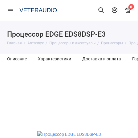
0
Процессор EDGE EDS8DSP-E3
Главная
Автозвук
Процессоры и аксессуары
Процессоры
Проц
Описание
Характеристики
Доставка и оплата
Га