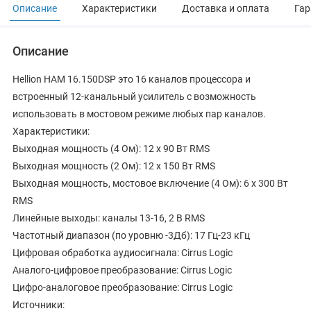
Описание
Характеристики
Доставка и оплата
Гар
Описание
Hellion HAM 16.150DSP это 16 каналов процессора и
встроенный 12-канальный усилитель с возможность
использовать в мостовом режиме любых пар каналов.
Характеристики:
Выходная мощность (4 Ом): 12 х 90 Вт RMS
Выходная мощность (2 Ом): 12 х 150 Вт RMS
Выходная мощность, мостовое включение (4 Ом): 6 х 300 Вт
RMS
Линейные выходы: каналы 13-16, 2 В RMS
Частотный диапазон (по уровню -3Дб): 17 Гц-23 кГц
Цифровая обработка аудиосигнала: Cirrus Logic
Аналого-цифровое преобразование: Cirrus Logic
Цифро-аналоговое преобразование: Cirrus Logic
Источники: