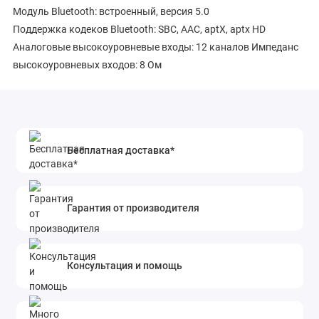
Модуль Bluetooth: встроенный, версия 5.0
Поддержка кодеков Bluetooth: SBC, AAC, aptX, aptx HD
Аналоговые высокоуровневые входы: 12 каналов Импеданс
высокоуровневых входов: 8 Ом
Чувствительность высокоуровневых входов: 3-22 В RMS
Аналоговые линейные входы: 8 каналов
Чувствительность линейных входов: 2,2-5,3 В RMS
Цифровые входы: оптический SPDIF/Toslink, USB Audio
Бесплатная доставка*
Общие характеристики:
Размер: 279 x 212 x 45 мм
Напряжение питания: 9-16 В
Гарантия от производителя
Консультация и помощь