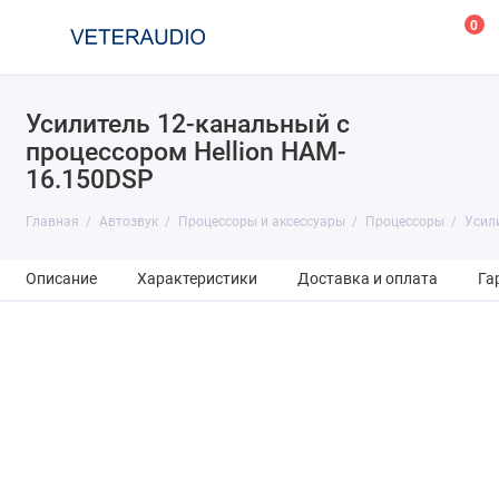
0
Усилитель 12-канальный с
процессором Hellion HAM-
16.150DSP
Главная
Автозвук
Процессоры и аксессуары
Процессоры
Усил
Описание
Характеристики
Доставка и оплата
Га